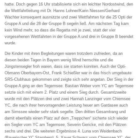
hatte. Doch gegen 16 Uhr stabilisierte sich ein leichter Nordostwind, den
die Wettfahrtleitung mit Dr. Hanns Lohner/Karin Niessen/Gerhard
Wachter konsequent ausnützte und zwei Wettfahrten für die 25 Opti der
Gruppe A und die 28 der Gruppe B segeln ließ. Am nächsten Tag kam
kein Wind mehr, so dass die Regatta mit je zwei, statt der vier
vorgesehenen Wettfahrten in der Gruppe A und drei in Gruppe B beendet
wurde.
Die Kinder mit ihren Begleitungen waren trotzdem zufrieden, da an
diesen beiden Tagen in Bayern wenig Wind herrschte und die
Jüngstensegler froh waren, dass sie starten konnten. Auch der Opti-
Obmann Oberbayern-Ost, Frank Schießler war in das frisch umgebaute
SRS-Clubhaus gekommen und zeigte sich sehr angetan. Der Sieg in der
Gruppe A ging an den Tegernsee. Bastian Weber vom YC am Tegernsee
setzte sich mit einem 2. Platz und einem Sieg durch. Gesamtzweite
wurde mit den Plätzen drei und zwei Hannah Lanzinger vom Chiemsee
YC, die nach ihrer hervorragenden Leistung heuer am Gardasee auch
am Simssee wieder sehr stark segelte. Den dritten Gesamtrang und
damit ebenfalls einen Platz auf dem „Treppchen“ sicherte sich wieder
ein Segler vom YC am Tegernsee, Severin Gericke, mit den Plätzen
sechs und drei. Die weiteren Ergebnisse 4. Luna von Weidenbach
(Bayerischer YC Starnberg). 5. Xaver Schwarz vom Chiemsee YC, der