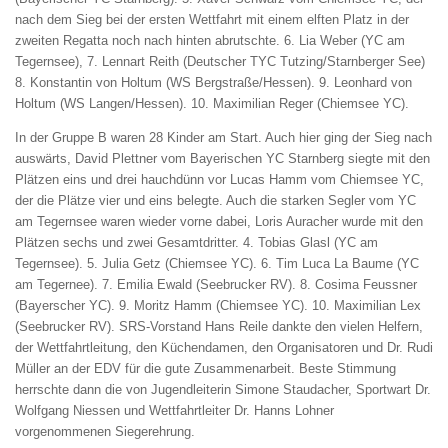
nach dem Sieg bei der ersten Wettfahrt mit einem elften Platz in der
zweiten Regatta noch nach hinten abrutschte. 6. Lia Weber (YC am
Tegernsee), 7. Lennart Reith (Deutscher TYC Tutzing/Starnberger See)
8. Konstantin von Holtum (WS Bergstraße/Hessen). 9. Leonhard von
Holtum (WS Langen/Hessen). 10. Maximilian Reger (Chiemsee YC).
In der Gruppe B waren 28 Kinder am Start. Auch hier ging der Sieg nach
auswärts, David Plettner vom Bayerischen YC Starnberg siegte mit den
Plätzen eins und drei hauchdünn vor Lucas Hamm vom Chiemsee YC,
der die Plätze vier und eins belegte. Auch die starken Segler vom YC
am Tegernsee waren wieder vorne dabei, Loris Auracher wurde mit den
Plätzen sechs und zwei Gesamtdritter. 4. Tobias Glasl (YC am
Tegernsee). 5. Julia Getz (Chiemsee YC). 6. Tim Luca La Baume (YC
am Tegernee). 7. Emilia Ewald (Seebrucker RV). 8. Cosima Feussner
(Bayerscher YC). 9. Moritz Hamm (Chiemsee YC). 10. Maximilian Lex
(Seebrucker RV). SRS-Vorstand Hans Reile dankte den vielen Helfern,
der Wettfahrtleitung, den Küchendamen, den Organisatoren und Dr. Rudi
Müller an der EDV für die gute Zusammenarbeit. Beste Stimmung
herrschte dann die von Jugendleiterin Simone Staudacher, Sportwart Dr.
Wolfgang Niessen und Wettfahrtleiter Dr. Hanns Lohner
vorgenommenen Siegerehrung.