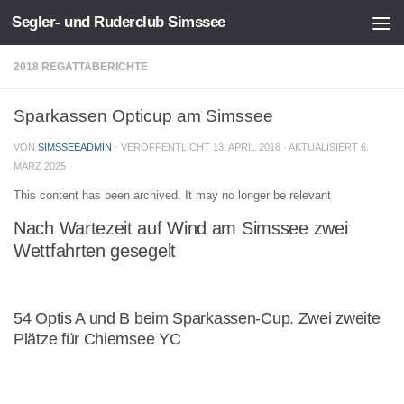
Segler- und Ruderclub Simssee
Zum Inhalt springen
2018 REGATTABERICHTE
Sparkassen Opticup am Simssee
VON
SIMSSEEADMIN
· VERÖFFENTLICHT
13. APRIL 2018
· AKTUALISIERT
6.
MÄRZ 2025
This content has been archived. It may no longer be relevant
Nach Wartezeit auf Wind am Simssee zwei
Wettfahrten gesegelt
54 Optis A und B beim Sparkassen-Cup. Zwei zweite
Plätze für Chiemsee YC