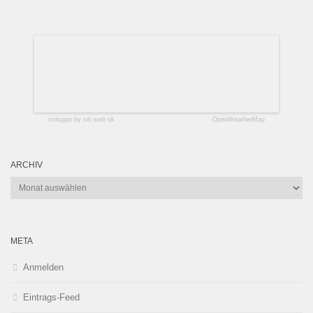
sviluppo by siti web ok
OpenWeatherMap
ARCHIV
Archiv
META
Anmelden
Eintrags-Feed