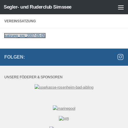
Segler- und Ruderclub Simssee
Zum Inhalt springen
VEREINSSATZUNG
satzung_srs_2007-05-05
FOLGEN:
UNSERE FÖDERER & SPONSOREN