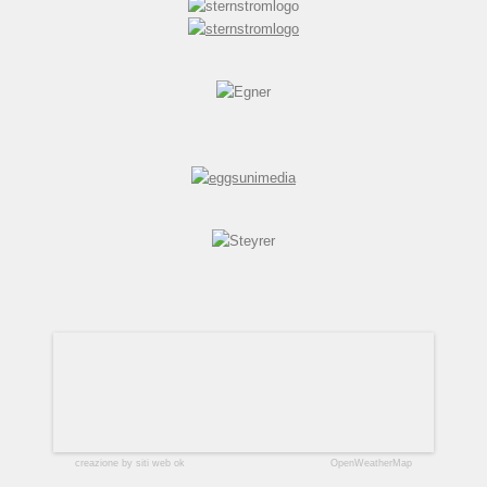
creazione by siti web ok
OpenWeatherMap