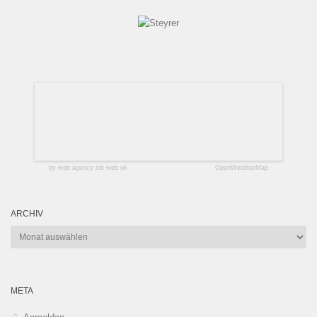
by web agency siti web ok
OpenWeatherMap
ARCHIV
Archiv
META