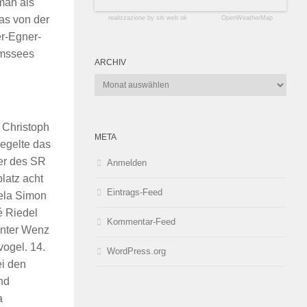
man als
as von der
realizzazione by siti web ok
OpenWeatherMap
r-Egner-
imssees
ARCHIV
Archiv
 Christoph
META
egelte das
er des SR
Anmelden
latz acht
Eintrags-Feed
ela Simon
é Riedel
Kommentar-Feed
ünter Wenz
ogel. 14.
WordPress.org
ei den
nd
a