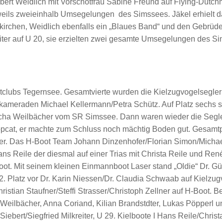
ert Weidlich mit Vorschotfrau Sabine Freund auf Flying-Dutch
weils zweieinhalb Umsegelungen des Simssees. Jäkel erhielt d
irchen, Weidlich ebenfalls ein „Blaues Band“ und den Gebrüde
kreiter auf U 20, sie erzielten zwei gesamte Umsegelungen des S
htclubs Tegernsee. Gesamtvierte wurden die Kielzugvogelsegler
kameraden Michael Kellermann/Petra Schütz. Auf Platz sechs s
cha Weilbächer vom SR Simssee. Dann waren wieder die Segl
opcat, er machte zum Schluss noch mächtig Boden gut. Gesamtp
0er. Das H-Boot Team Johann Dinzenhofer/Florian Simon/Micha
ns Reile der diesmal auf einer Trias mit Christa Reile und Ren
oot. Mit seinem kleinen Einmannboot Laser stand „Oldie“ Dr. G
. Platz vor Dr. Karin Niessen/Dr. Claudia Schwaab auf Kielzugv
stian Staufner/Steffi Strasser/Christoph Zellner auf H-Boot. B
eilbächer, Anna Coriand, Kilian Brandstdter, Lukas Pöpperl u
bert/Siegfried Milkreiter, U 29. Kielboote I Hans Reile/Christ