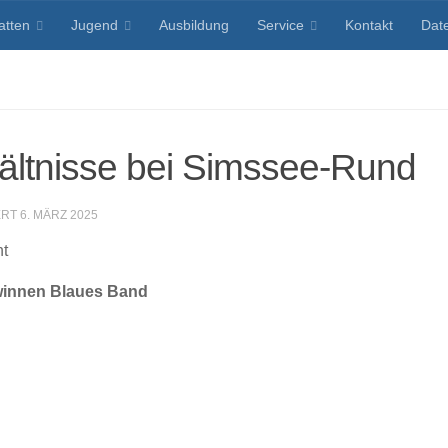
atten
Jugend
Ausbildung
Service
Kontakt
Dat
ltnisse bei Simssee-Rund
ERT
6. MÄRZ 2025
nt
ewinnen Blaues Band