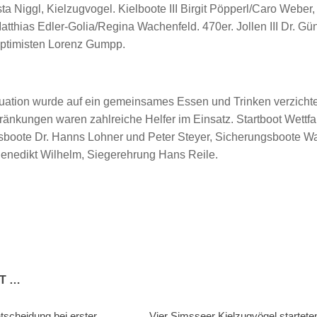
ta Niggl, Kielzugvogel. Kielboote III Birgit Pöpperl/Caro Weber
Matthias Edler-Golia/Regina Wachenfeld. 470er. Jollen III Dr. Gü
Optimisten Lorenz Gumpp.
ation wurde auf ein gemeinsames Essen und Trinken verzichtet
hränkungen waren zahlreiche Helfer im Einsatz. Startboot Wettfa
gsboote Dr. Hanns Lohner und Peter Steyer, Sicherungsboote 
enedikt Wilhelm, Siegerehrung Hans Reile.
T …
scheidung bei erster
Vier Simsseer Kielzugvögel startet