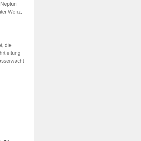
, Neptun
nter Wenz,
, die
hrtleitung
Wasserwacht
en am