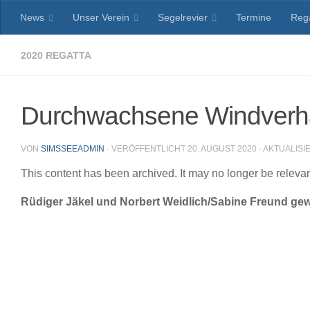
News
Unser Verein
Segelrevier
Termine
Reg
Zum Inhalt springen
2020 REGATTA
Durchwachsene Windverhä
VON
SIMSSEEADMIN
· VERÖFFENTLICHT
20. AUGUST 2020
· AKTUALISI
This content has been archived. It may no longer be releva
Rüdiger Jäkel und Norbert Weidlich/Sabine Freund g