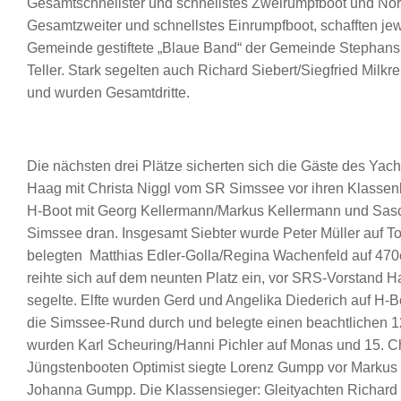
Gesamtschnellster und schnellstes Zweirumpfboot und Norb
Gesamtzweiter und schnellstes Einrumpfboot, schafften je
Gemeinde gestiftete „Blaue Band“ der Gemeinde Stephansk
Teller. Stark segelten auch Richard Siebert/Siegfried Mil
und wurden Gesamtdritte.
Die nächsten drei Plätze sicherten sich die Gäste des Yac
Haag mit Christa Niggl vom SR Simssee vor ihren Klassen
H-Boot mit Georg Kellermann/Markus Kellermann und Sas
Simssee dran. Insgesamt Siebter wurde Peter Müller auf T
belegten Matthias Edler-Golla/Regina Wachenfeld auf 47
reihte sich auf dem neunten Platz ein, vor SRS-Vorstand Ha
segelte. Elfte wurden Gerd und Angelika Diederich auf H-B
die Simssee-Rund durch und belegte einen beachtlichen 12
wurden Karl Scheuring/Hanni Pichler auf Monas und 15. Chri
Jüngstenbooten Optimist siegte Lorenz Gumpp vor Markus W
Johanna Gumpp. Die Klassensieger: Gleityachten Richard Sie