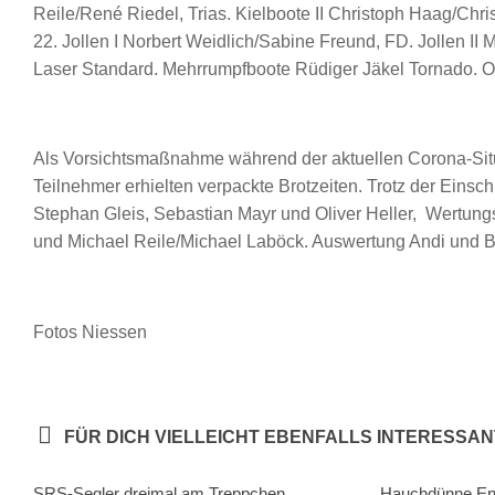
Reile/René Riedel, Trias. Kielboote II Christoph Haag/Chris
22. Jollen I Norbert Weidlich/Sabine Freund, FD. Jollen II 
Laser Standard. Mehrrumpfboote Rüdiger Jäkel Tornado. 
Als Vorsichtsmaßnahme während der aktuellen Corona-Situ
Teilnehmer erhielten verpackte Brotzeiten. Trotz der Einsc
Stephan Gleis, Sebastian Mayr und Oliver Heller, Wertun
und Michael Reile/Michael Laböck. Auswertung Andi und B
Fotos Niessen
FÜR DICH VIELLEICHT EBENFALLS INTERESSAN
SRS-Segler dreimal am Treppchen
Hauchdünne Ent