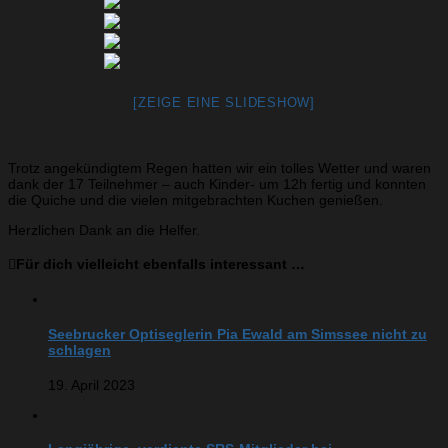
[ZEIGE EINE SLIDESHOW]
Trotz angekündigtem Regen hatten wir ein tolles Wetter und waren
dank der 17 Teilnehmer – auch Kinder- um 12h fertig und konnten
die Quiche und die vielen mitgebrachten Kuchen genießen.
Herzlichen Dank an die Helfer.
Für dich vielleicht ebenfalls interessant …
Seebrucker Optiseglerin Pia Ewald am Simssee nicht zu
schlagen
19. April 2023