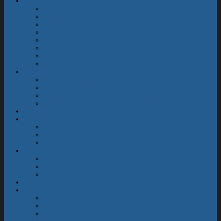
Unser Verein
Unser Verein
Vorstandschaft
Vereinssatzung
Jahresbeiträge
Bootsklassen
Chronik
Ehrentafel
Verklicker
Segelrevier
Segelrevier
Webcam / Wetter
Yardstickzahlen
Schutz vor Ausbreitung invasiver Arten
Termine
Regatten
Regatten 2026
Regatten 2025
Regatten 2024
Jugend
Jugendarbeit
Training
JUGENDWOCHE
Ausbildung
Service
Ein- / Auskranen
Unterkünfte rund um den See
Clubbekleidung