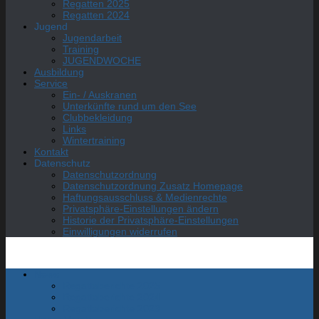
Regatten 2025
Regatten 2024
Jugend
Jugendarbeit
Training
JUGENDWOCHE
Ausbildung
Service
Ein- / Auskranen
Unterkünfte rund um den See
Clubbekleidung
Links
Wintertraining
Kontakt
Datenschutz
Datenschutzordnung
Datenschutzordnung Zusatz Homepage
Haftungsausschluss & Medienrechte
Privatsphäre-Einstellungen ändern
Historie der Privatsphäre-Einstellungen
Einwilligungen widerrufen
News
Regattaberichte 2025
Regattaberichte 2024
Regattaberichte 2023