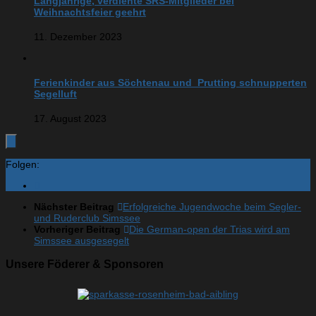
Langjährige, verdiente SRS-Mitglieder bei
Weihnachtsfeier geehrt
11. Dezember 2023
Ferienkinder aus Söchtenau und Prutting schnupperten
Segelluft
17. August 2023
Folgen:
Nächster Beitrag
Erfolgreiche Jugendwoche beim Segler-
und Ruderclub Simssee
Vorheriger Beitrag
Die German-open der Trias wird am
Simssee ausgesegelt
Unsere Föderer & Sponsoren