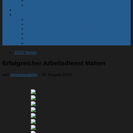
Links
Wintertraining
Kontakt
Datenschutz
Datenschutzordnung
Datenschutzordnung Zusatz Homepage
Haftungsausschluss & Medienrechte
Privatsphäre-Einstellungen ändern
Historie der Privatsphäre-Einstellungen
Einwilligungen widerrufen
2023 Verein
Erfolgreicher Arbeitsdienst Mähen
von
simsseeadmin
·
28. August 2023