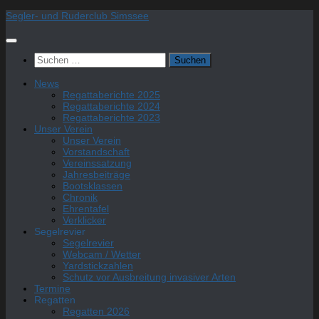
Zum
Segler- und Ruderclub Simssee
Inhalt
springen
Suchen
nach:
News
Regattaberichte 2025
Regattaberichte 2024
Regattaberichte 2023
Unser Verein
Unser Verein
Vorstandschaft
Vereinssatzung
Jahresbeiträge
Bootsklassen
Chronik
Ehrentafel
Verklicker
Segelrevier
Segelrevier
Webcam / Wetter
Yardstickzahlen
Schutz vor Ausbreitung invasiver Arten
Termine
Regatten
Regatten 2026