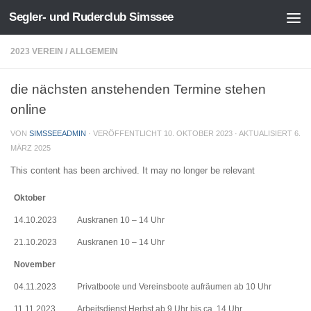
Segler- und Ruderclub Simssee
Zum Inhalt springen
2023 VEREIN
/
ALLGEMEIN
die nächsten anstehenden Termine stehen
online
VON
SIMSSEEADMIN
· VERÖFFENTLICHT
10. OKTOBER 2023
· AKTUALISIERT
6.
MÄRZ 2025
This content has been archived. It may no longer be relevant
Oktober
14.10.2023
Auskranen 10 – 14 Uhr
21.10.2023
Auskranen 10 – 14 Uhr
November
04.11.2023
Privatboote und Vereinsboote aufräumen ab 10 Uhr
11.11.2023
Arbeitsdienst Herbst ab 9 Uhr bis ca. 14 Uhr