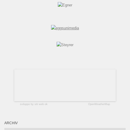
sviluppo by siti web ok
OpenWeatherMap
ARCHIV