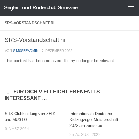
Segler- und Ruderclub Simssee
Zum Inhalt springen
SRS-VORSTANDSCHAFT NI
SRS-Vorstandschaft ni
VON
SIMSSEEADMIN
·
7. DEZEMBER 2022
This content has been archived. It may no longer be relevant
FÜR DICH VIELLEICHT EBENFALLS
INTERESSANT …
SRS Clubkleidung von ZHIK
Internationale Deutsche
und MUSTO
Kielzugvogel Meisterschaft
2022 am Simssee
6. MÄRZ 2024
25. AUGUST 2022