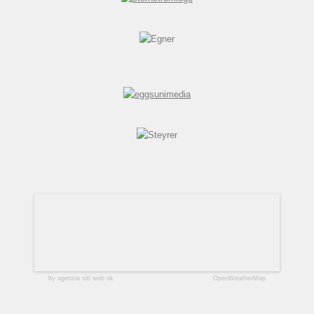
by agenzia siti web ok
OpenWeatherMap