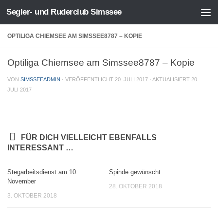
Segler- und Ruderclub Simssee
Zum Inhalt springen
OPTILIGA CHIEMSEE AM SIMSSEE8787 – KOPIE
Optiliga Chiemsee am Simssee8787 – Kopie
VON
SIMSSEEADMIN
· VERÖFFENTLICHT
20. JULI 2017
· AKTUALISIERT
20.
JULI 2017
FÜR DICH VIELLEICHT EBENFALLS
INTERESSANT …
Stegarbeitsdienst am 10.
Spinde gewünscht
November
28. OKTOBER 2018
3. OKTOBER 2018