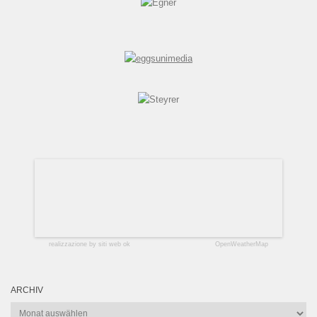
realizzazione by siti web ok
OpenWeatherMap
ARCHIV
Archiv