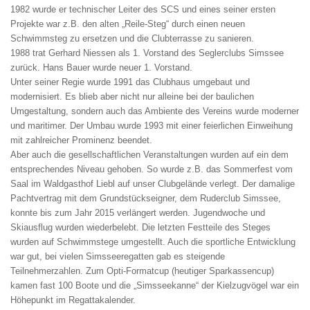
1982 wurde er technischer Leiter des SCS und eines seiner ersten
Projekte war z.B. den alten „Reile-Steg“ durch einen neuen
Schwimmsteg zu ersetzen und die Clubterrasse zu sanieren.
1988 trat Gerhard Niessen als 1. Vorstand des Seglerclubs Simssee
zurück. Hans Bauer wurde neuer 1. Vorstand.
Unter seiner Regie wurde 1991 das Clubhaus umgebaut und
modernisiert. Es blieb aber nicht nur alleine bei der baulichen
Umgestaltung, sondern auch das Ambiente des Vereins wurde moderner
und maritimer. Der Umbau wurde 1993 mit einer feierlichen Einweihung
mit zahlreicher Prominenz beendet.
Aber auch die gesellschaftlichen Veranstaltungen wurden auf ein dem
entsprechendes Niveau gehoben. So wurde z.B. das Sommerfest vom
Saal im Waldgasthof Liebl auf unser Clubgelände verlegt. Der damalige
Pachtvertrag mit dem Grundstückseigner, dem Ruderclub Simssee,
konnte bis zum Jahr 2015 verlängert werden. Jugendwoche und
Skiausflug wurden wiederbelebt. Die letzten Festteile des Steges
wurden auf Schwimmstege umgestellt. Auch die sportliche Entwicklung
war gut, bei vielen Simsseeregatten gab es steigende
Teilnehmerzahlen. Zum Opti-Formatcup (heutiger Sparkassencup)
kamen fast 100 Boote und die „Simsseekanne“ der Kielzugvögel war ein
Höhepunkt im Regattakalender.