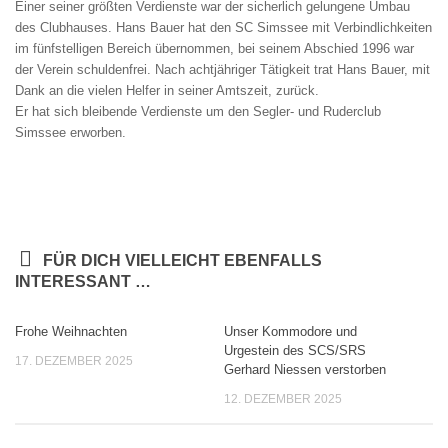
Einer seiner größten Verdienste war der sicherlich gelungene Umbau
des Clubhauses. Hans Bauer hat den SC Simssee mit Verbindlichkeiten
im fünfstelligen Bereich übernommen, bei seinem Abschied 1996 war
der Verein schuldenfrei. Nach achtjähriger Tätigkeit trat Hans Bauer, mit
Dank an die vielen Helfer in seiner Amtszeit, zurück.
Er hat sich bleibende Verdienste um den Segler- und Ruderclub
Simssee erworben.
FÜR DICH VIELLEICHT EBENFALLS
INTERESSANT …
Frohe Weihnachten
Unser Kommodore und
Urgestein des SCS/SRS
17. DEZEMBER 2025
Gerhard Niessen verstorben
12. DEZEMBER 2025