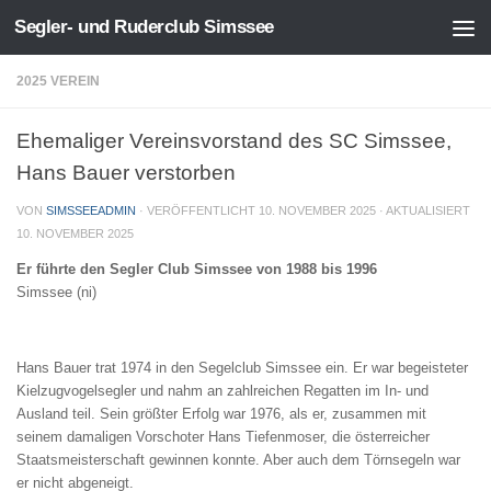
Segler- und Ruderclub Simssee
Zum Inhalt springen
2025 VEREIN
Ehemaliger Vereinsvorstand des SC Simssee,
Hans Bauer verstorben
VON
SIMSSEEADMIN
· VERÖFFENTLICHT
10. NOVEMBER 2025
· AKTUALISIERT
10. NOVEMBER 2025
Er führte den Segler Club Simssee von 1988 bis 1996
Simssee (ni)
Hans Bauer trat 1974 in den Segelclub Simssee ein. Er war begeisteter
Kielzugvogelsegler und nahm an zahlreichen Regatten im In- und
Ausland teil. Sein größter Erfolg war 1976, als er, zusammen mit
seinem damaligen Vorschoter Hans Tiefenmoser, die österreicher
Staatsmeisterschaft gewinnen konnte. Aber auch dem Törnsegeln war
er nicht abgeneigt.