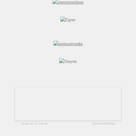
design by siti web ok
OpenWeatherMap