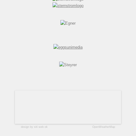
design by siti web ok
OpenWeatherMap