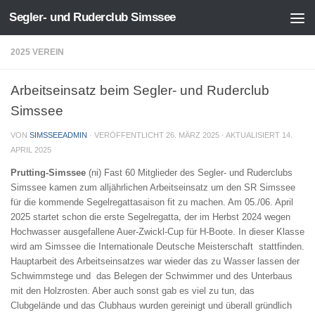
Segler- und Ruderclub Simssee
Zum Inhalt springen
2025 VEREIN
Arbeitseinsatz beim Segler- und Ruderclub
Simssee
VON
SIMSSEEADMIN
· VERÖFFENTLICHT
26. MÄRZ 2025
· AKTUALISIERT
14.
APRIL 2025
Prutting-Simssee
(ni) Fast 60 Mitglieder des Segler- und Ruderclubs
Simssee kamen zum alljährlichen Arbeitseinsatz um den SR Simssee
für die kommende Segelregattasaison fit zu machen. Am 05./06. April
2025 startet schon die erste Segelregatta, der im Herbst 2024 wegen
Hochwasser ausgefallene Auer-Zwickl-Cup für H-Boote. In dieser Klasse
wird am Simssee die Internationale Deutsche Meisterschaft stattfinden.
Hauptarbeit des Arbeitseinsatzes war wieder das zu Wasser lassen der
Schwimmstege und das Belegen der Schwimmer und des Unterbaus
mit den Holzrosten. Aber auch sonst gab es viel zu tun, das
Clubgelände und das Clubhaus wurden gereinigt und überall gründlich