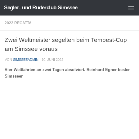
Segler- und Ruderclub Simssee
Zum Inhalt springen
2022 REGATTA
Zwei Weltmeister segelten beim Tempest-Cup
am Simssee voraus
VON
SIMSSEEADMIN
·
10. JUNI 2022
Vier Wettfahrten an zwei Tagen absolviert. Reinhard Egner bester
Simsseer