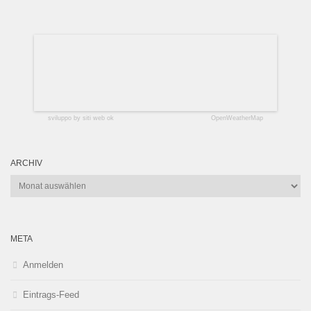
sviluppo by siti web ok
OpenWeatherMap
ARCHIV
Archiv
META
Anmelden
Eintrags-Feed