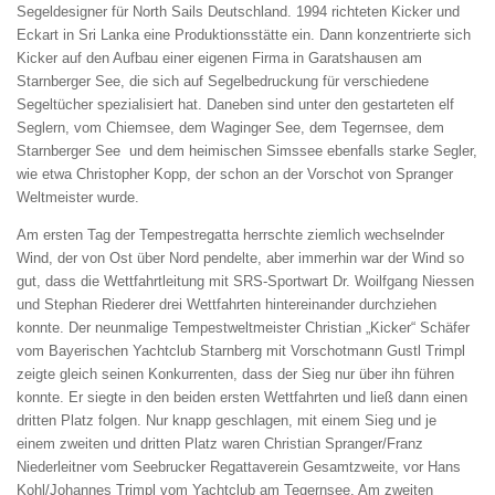
Segeldesigner für North Sails Deutschland. 1994 richteten Kicker und
Eckart in Sri Lanka eine Produktionsstätte ein. Dann konzentrierte sich
Kicker auf den Aufbau einer eigenen Firma in Garatshausen am
Starnberger See, die sich auf Segelbedruckung für verschiedene
Segeltücher spezialisiert hat. Daneben sind unter den gestarteten elf
Seglern, vom Chiemsee, dem Waginger See, dem Tegernsee, dem
Starnberger See und dem heimischen Simssee ebenfalls starke Segler,
wie etwa Christopher Kopp, der schon an der Vorschot von Spranger
Weltmeister wurde.
Am ersten Tag der Tempestregatta herrschte ziemlich wechselnder
Wind, der von Ost über Nord pendelte, aber immerhin war der Wind so
gut, dass die Wettfahrtleitung mit SRS-Sportwart Dr. Woilfgang Niessen
und Stephan Riederer drei Wettfahrten hintereinander durchziehen
konnte. Der neunmalige Tempestweltmeister Christian „Kicker“ Schäfer
vom Bayerischen Yachtclub Starnberg mit Vorschotmann Gustl Trimpl
zeigte gleich seinen Konkurrenten, dass der Sieg nur über ihn führen
konnte. Er siegte in den beiden ersten Wettfahrten und ließ dann einen
dritten Platz folgen. Nur knapp geschlagen, mit einem Sieg und je
einem zweiten und dritten Platz waren Christian Spranger/Franz
Niederleitner vom Seebrucker Regattaverein Gesamtzweite, vor Hans
Kohl/Johannes Trimpl vom Yachtclub am Tegernsee. Am zweiten