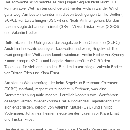
Der schwache Wind machte es den jungen Seglern nicht leicht. Es
konnten zwei Wettfahrten durchgeführt werden – dann war der Wind
ganz weg. Am besten konnten mit diesen Bedingungen Emilie Bodler (
SCPC), vor Luisa Inniger (BSCF)) und Noah Mink umgehen. Bei den
Lasern siegte Johannes Heimerl (SRVE.V) vor Tristan Fries (SGKS)
und Valentin Bodler.
Dritte Station der Optiliga war der Segelclub Prien Chiemsee (SCPC).
Auch hier herrschte sonniges Badewetter und wenig Segelwind. Bei
zwei gesegelten Wettfahren konnte wiederum Emilie Bodler vor Sydney-
Kanoa Kampa (BSCF) und Leopold Hammermüller (SCPC) den
Tagessieg für sich entscheiden. Bei den Lasern siegte Valentin Bodler
vor Tristan Fries und Klara Ernst.
Am vierten Wettkampftag, der beim Segelclub Breitbrunn-Chiemsee
(SCBC) stattfand, regnete es zunächst in Strömen, was eine
Startverschiebung nötig machte. Letztlich konnten zwei Wettfahrten
gesegelt werden. Wieder konnte Emilie Bodler das Tagesergebnis für
sich entscheiden, gefolgt von Valentin Krause (CYC) und Philipp
Vodermaier. Johannes Heimerl siegte bei den Lasern vor Klara Ernst
und Tristan Fries.
Bei der Abschlussregatta beim Seebrucker Regatta Verein regnete es