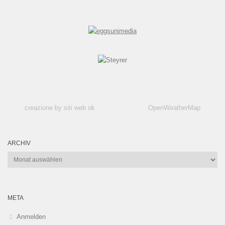
creazione by siti web ok
OpenWeatherMap
ARCHIV
Archiv
META
Anmelden