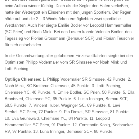
beim Aufbau wieder tüchtig. Doch als die Segler den Hafen verließen,
hatte der Wettergott ein Einsehen mit den jungen Sportlern. Der Regen
hörte auf und die 2 – 3 Windstärken ermöglichten zwei sportliche
Wettfahrten. Auch hier siegte Emilie Bodler vor Leopold Hammermüller
(SC Prien) und Noah Mink. Bei den Lasern konnte Valentin Bodler den
Tagessieg vor Florian Grossmann (Bernauer SCF) und Florian Teuschler
für sich entscheiden.
In der Gesamtwertung aller gefahrenen Einzelwettfahrten siegte bei den
Optimisten Philipp Vodermaier vom SR Simssee vor Noah Mink und
Lotti Poebing.
Optiliga Chiemsee:
1. Philipp Vodermaier SR Simssee, 42 Punkte. 2.
Noah Mink, SC Breitbrun-Chiemsee, 45 Punkte. 3. Lotti Poebing,
Chiemsee YC, 48 Punkte. 4. Emilie Bodler, SC Prien, 50 Punkte. 5. Ella
Brantsved, Chiemsee YC, 65 Punkte. 6. Luisa Inninger, Bernau SCF,
68,5 Punkte. 7. Vincent Huber, Waginger SC, 69 Punkte. 8. Levi
Sterkel, SC Prien, 72 Punkte. 9. Pia Drexel, SR Simssee, 81 Punkte.
10. Eva Grünewald, Chiemsee YC, 84 Punkte. 11. Leopold
Hammermüller, SC Prien, 91 Punkte. 12. Constantin König, Seebrucker
RV, 97 Punkte. 13. Luna Inninger, Bernauer SCF, 98 Punkte.