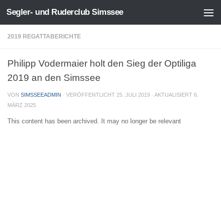
Segler- und Ruderclub Simssee
Zum Inhalt springen
2019 REGATTABERICHTE
Philipp Vodermaier holt den Sieg der Optiliga
2019 an den Simssee
VON
SIMSSEEADMIN
· VERÖFFENTLICHT
25. JULI 2019
· AKTUALISIERT
6.
MÄRZ 2025
This content has been archived. It may no longer be relevant