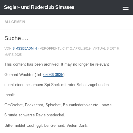
Segler- und Ruderclub Simssee
Zum Inhalt springen
ALLGEMEIN
Suche….
VON
SIMSSEEADMIN
· VERÖFFENTLICHT
2. APRIL 2019
· AKTUALISIERT
6.
MÄRZ 2025
This content has been archived. It may no longer be relevant
Gerhard Wachter (Tel.
08036-3935
)
sucht einen hellgrauen Spi-Sack mit roter Schot zugebunden.
Inhalt:
Großschot, Fockschot, Spischot, Baumniederholer etc., sowie
6 runde schwarze Revisionsdeckel.
Bitte meldet Euch ggf. bei Gerhard. Vielen Dank.