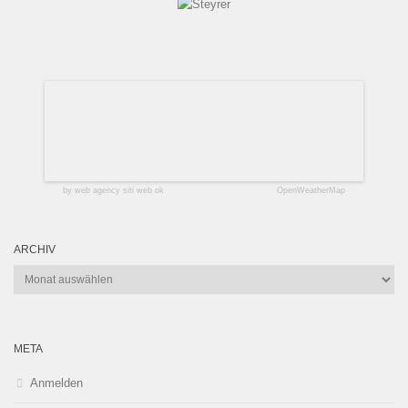
by web agency siti web ok
OpenWeatherMap
ARCHIV
Archiv
META
Anmelden