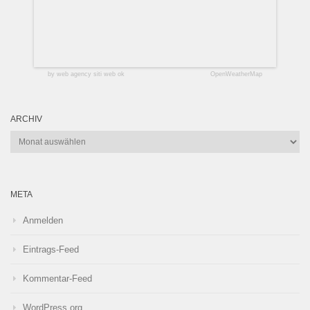
by web agency siti web ok
OpenWeatherMap
ARCHIV
Archiv
META
Anmelden
Eintrags-Feed
Kommentar-Feed
WordPress.org