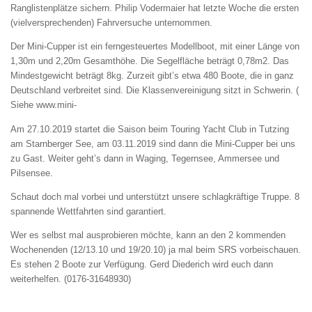
Ranglistenplätze sichern. Philip Vodermaier hat letzte Woche die ersten
(vielversprechenden) Fahrversuche unternommen.
Der Mini-Cupper ist ein ferngesteuertes Modellboot, mit einer Länge von
1,30m und 2,20m Gesamthöhe. Die Segelfläche beträgt 0,78m2. Das
Mindestgewicht beträgt 8kg. Zurzeit gibt’s etwa 480 Boote, die in ganz
Deutschland verbreitet sind. Die Klassenvereinigung sitzt in Schwerin. (
Siehe www.mini-
Am 27.10.2019 startet die Saison beim Touring Yacht Club in Tutzing
am Starnberger See, am 03.11.2019 sind dann die Mini-Cupper bei uns
zu Gast. Weiter geht’s dann in Waging, Tegernsee, Ammersee und
Pilsensee.
Schaut doch mal vorbei und unterstützt unsere schlagkräftige Truppe. 8
spannende Wettfahrten sind garantiert.
Wer es selbst mal ausprobieren möchte, kann an den 2 kommenden
Wochenenden (12/13.10 und 19/20.10) ja mal beim SRS vorbeischauen.
Es stehen 2 Boote zur Verfügung. Gerd Diederich wird euch dann
weiterhelfen. (0176-31648930)