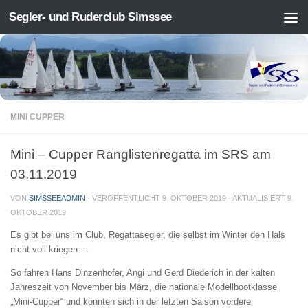
Segler- und Ruderclub Simssee
Zum Inhalt springen
MINI CUPPER
Mini – Cupper Ranglistenregatta im SRS am
03.11.2019
VON
SIMSSEEADMIN
· VERÖFFENTLICHT
9. OKTOBER 2019
· AKTUALISIERT
9.
OKTOBER 2019
Es gibt bei uns im Club, Regattasegler, die selbst im Winter den Hals
nicht voll kriegen …
So fahren Hans Dinzenhofer, Angi und Gerd Diederich in der kalten
Jahreszeit von November bis März, die nationale Modellbootklasse
„Mini-Cupper“ und konnten sich in der letzten Saison vordere