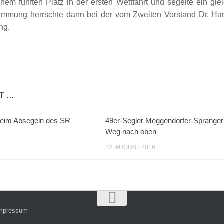
inem fünften Platz in der ersten Wettfahrt und segelte ein gl
timmung herrschte dann bei der vom Zweiten Vorstand Dr. H
ng.
T …
 beim Absegeln des SR
49er-Segler Meggendorfer-Sprange
Weg nach oben
22. AUGUST 2016
mpressum