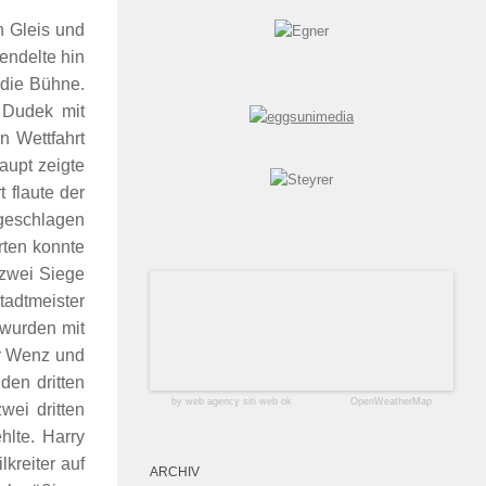
n Gleis und
endelte hin
 die Bühne.
 Dudek mit
n Wettfahrt
aupt zeigte
 flaute der
mgeschlagen
rten konnte
 zwei Siege
tadtmeister
 wurden mit
er Wenz und
den dritten
by web agency siti web ok
OpenWeatherMap
ei dritten
hlte. Harry
kreiter auf
ARCHIV