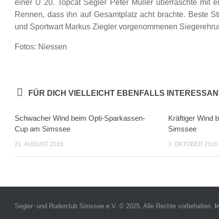
einer U 20. Topcat Segler Peter Müller überraschte mit e
Rennen, dass ihn auf Gesamtplatz acht brachte. Beste S
und Sportwart Markus Ziegler vorgenommenen Siegerehru
Fotos: Niessen
FÜR DICH VIELLEICHT EBENFALLS INTERESSAN
Schwacher Wind beim Opti-Sparkassen-
Kräftiger Wind
Cup am Simssee
Simssee
21. AUGUST 2016
3. OKTOBER 2016
Segler- und Ruderclub Simssee e.V. © 2025. Alle Rechte vorbehalten.
I