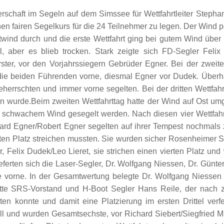
erschaft im Segeln auf dem Simssee für Wettfahrtleiter Stepha
n fairen Segelkurs für die 24 Teilnehmer zu legen. Der Wind p
twind durch und die erste Wettfahrt ging bei gutem Wind über
 aber es blieb trocken. Stark zeigte sich FD-Segler Felix
ster, vor den Vorjahrssiegern Gebrüder Egner. Bei der zweite
ie beiden Führenden vorne, diesmal Egner vor Dudek. Überh
herrschten und immer vorne segelten. Bei der dritten Wettfahrt
n wurde.Beim zweiten Wettfahrttag hatte der Wind auf Ost u
gs schwachem Wind gesegelt werden. Nach diesen vier Wettfah
nhard Egner/Robert Egner segelten auf ihrer Tempest nochmals
iten Platz streichen mussten. Sie wurden sicher Rosenheimer S
 Felix Dudek/Leo Lieret, sie strichen einen vierten Platz und
eferten sich die Laser-Segler, Dr. Wolfgang Niessen, Dr. Günt
e vorne. In der Gesamtwertung belegte Dr. Wolfgang Niessen 
tte SRS-Vorstand und H-Boot Segler Hans Reile, der nach zw
n konnte und damit eine Platzierung im ersten Drittel verfe
ll und wurden Gesamtsechste, vor Richard Siebert/Siegfried Mil