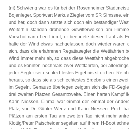
(ni) Schwierig war es für bei der Rosenheimer Stadtmeist
Bojenleger, Sportwart Markus Ziegler vom SR Simssee, eine
und her, doch dann setzte sich doch ein beständiger Wes
Weiterhin standen drohende Gewitterwolken am Himmel,
Vorschotmann Leo Lieret, er beendete diesen Lauf als Er
hatte der Wind etwas nachgelassen, doch wieder waren d
sich, dass die erfahrenen Regattasegler die Wettfahrten be
Wind immer mehr ab, so dass diese Wettfahrt abgebroche
und es konnten nochmals zwei Wettfahrten, bei allerdin
jeder Segler sein schlechtestes Ergebnis streichen. Rei
heraus, so dass sie als schlechtestes Ergebnis einen zwe
im Segeln. Genauso überlegen zeigten sich die FD-Segler,
drei zweiten Plätzen Gesamtzweite. Einen harten Kampf li
Karin Niessen. Einmal war einmal der, einmal der Ander
Platz, vor Dr. Günter Wenz und Karin Niessen. Pech ha
Plätzen am ersten Tag am zweiten Tag nicht mehr antrete
Klottig/Peter Patscheider segelten auf ihrem H-Boot schne