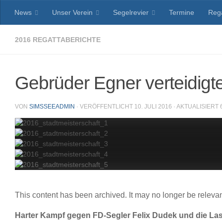
News
Unser Verein
Segelrevier
Termine
Reg
Zum Inhalt springen
2016 REGATTABERICHTE
Gebrüder Egner verteidigte
VON
SIMSSEEADMIN
· VERÖFFENTLICHT
10. JULI 2016
· AKTUALISIERT
This content has been archived. It may no longer be releva
Harter Kampf gegen FD-Segler Felix Dudek und die Las