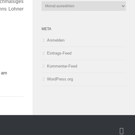
eichmäßiges
Archiv
anns Lohner
META
Anmelden
Eintrags-Feed
Kommentar-Feed
r am
WordPress.org