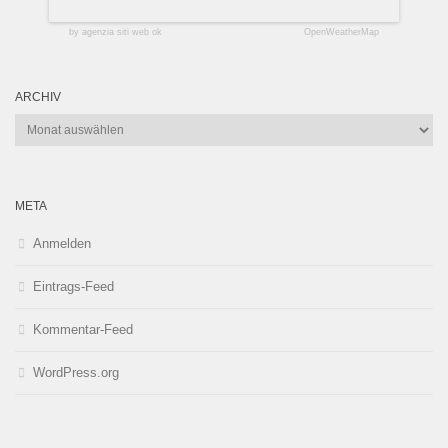
by agenzia siti web ok
OpenWeatherMap
ARCHIV
Archiv
META
Anmelden
Eintrags-Feed
Kommentar-Feed
WordPress.org