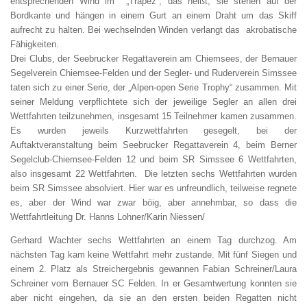
entsprechenden Wind im „Trapez“, das heißt, sie stehen auf der
Bordkante und hängen in einem Gurt an einem Draht um das Skiff
aufrecht zu halten. Bei wechselnden Winden verlangt das akrobatische
Fähigkeiten.
Drei Clubs, der Seebrucker Regattaverein am Chiemsees, der Bernauer
Segelverein Chiemsee-Felden und der Segler- und Ruderverein Simssee
taten sich zu einer Serie, der „Alpen-open Serie Trophy“ zusammen. Mit
seiner Meldung verpflichtete sich der jeweilige Segler an allen drei
Wettfahrten teilzunehmen, insgesamt 15 Teilnehmer kamen zusammen.
Es wurden jeweils Kurzwettfahrten gesegelt, bei der
Auftaktveranstaltung beim Seebrucker Regattaverein 4, beim Berner
Segelclub-Chiemsee-Felden 12 und beim SR Simssee 6 Wettfahrten,
also insgesamt 22 Wettfahrten. Die letzten sechs Wettfahrten wurden
beim SR Simssee absolviert. Hier war es unfreundlich, teilweise regnete
es, aber der Wind war zwar böig, aber annehmbar, so dass die
Wettfahrtleitung Dr. Hanns Lohner/Karin Niessen/
Gerhard Wachter sechs Wettfahrten an einem Tag durchzog. Am
nächsten Tag kam keine Wettfahrt mehr zustande. Mit fünf Siegen und
einem 2. Platz als Streichergebnis gewannen Fabian Schreiner/Laura
Schreiner vom Bernauer SC Felden. In er Gesamtwertung konnten sie
aber nicht eingehen, da sie an den ersten beiden Regatten nicht