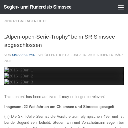
Segler- und Ruderclub Simssee
Zum Inhalt springen
2016 REGATTABERICHTE
„Alpen-open-Serie-Trophy“ beim SR Simssee
abgeschlossen
VON
SIMSSEEADMIN
· VERÖFFENTLICHT
3. JUNI 2016
· AKTUALISIERT
6. MÄRZ
2025
This content has been archived. It may no longer be relevant
Insgesamt 22 Wettfahrten am Chiemsee und Simssee gesegelt
(ni) Die Skiff-Jolle 29er ist die Vorstufe zum olympischen 49er und ist
bei der Jugend sehr beliebt. Steuermann und Vorschotmann segeln bei