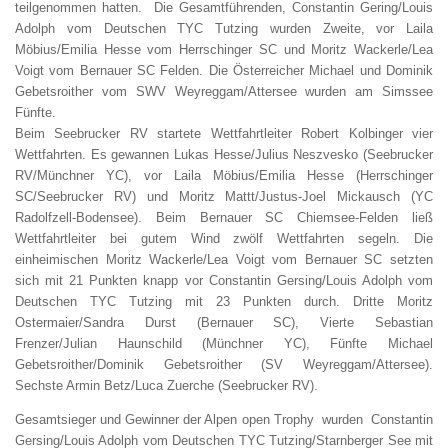
teilgenommen hatten. Die Gesamtführenden, Constantin Gering/Louis
Adolph vom Deutschen TYC Tutzing wurden Zweite, vor Laila
Möbius/Emilia Hesse vom Herrschinger SC und Moritz Wackerle/Lea
Voigt vom Bernauer SC Felden. Die Österreicher Michael und Dominik
Gebetsroither vom SWV Weyreggam/Attersee wurden am Simssee
Fünfte.
Beim Seebrucker RV startete Wettfahrtleiter Robert Kolbinger vier
Wettfahrten. Es gewannen Lukas Hesse/Julius Neszvesko (Seebrucker
RV/Münchner YC), vor Laila Möbius/Emilia Hesse (Herrschinger
SC/Seebrucker RV) und Moritz Mattt/Justus-Joel Mickausch (YC
Radolfzell-Bodensee). Beim Bernauer SC Chiemsee-Felden ließ
Wettfahrtleiter bei gutem Wind zwölf Wettfahrten segeln. Die
einheimischen Moritz Wackerle/Lea Voigt vom Bernauer SC setzten
sich mit 21 Punkten knapp vor Constantin Gersing/Louis Adolph vom
Deutschen TYC Tutzing mit 23 Punkten durch. Dritte Moritz
Ostermaier/Sandra Durst (Bernauer SC), Vierte Sebastian
Frenzer/Julian Haunschild (Münchner YC), Fünfte Michael
Gebetsroither/Dominik Gebetsroither (SV Weyreggam/Attersee).
Sechste Armin Betz/Luca Zuerche (Seebrucker RV).
Gesamtsieger und Gewinner der Alpen open Trophy wurden Constantin
Gersing/Louis Adolph vom Deutschen TYC Tutzing/Starnberger See mit