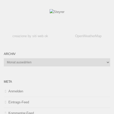
creazione by siti web ok
OpenWeatherMap
ARCHIV
Archiv
META
Anmelden
Eintrags-Feed
Kommentar-Feed