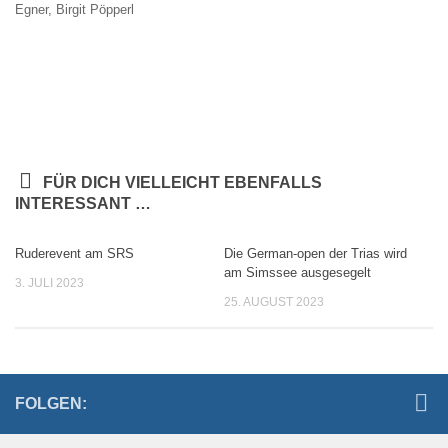
Egner, Birgit Pöpperl
FÜR DICH VIELLEICHT EBENFALLS
INTERESSANT …
Ruderevent am SRS
Die German-open der Trias wird
am Simssee ausgesegelt
3. JULI 2023
25. AUGUST 2023
FOLGEN: