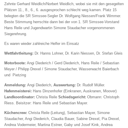
Zehnte Gerhard Weidlich/Norbert Weidlich, wobei sie mit den gesegelten
Plätzen 11., 8., 6., 6. ausgesprochen schlecht weg kamen. Platz 15
belegten die SR Simssee-Segler Dr. Wolfgang Niessen/Frank Wimmer.
Beste Stimmung herrschte dann bei der von 1. SR Simssee-Vorstand
Hans Reile und Jugendwartin Simone Staudacher vorgenommenen
Siegerehrung.
Es waren wieder zahlreiche Helfer im Einsatz
Wettfahrtleitung:
Dr. Hanns Lohner, Dr. Karin Niessen, Dr. Stefan Gleis
Motorboote:
Angi Diederich / Gerd Diederich, Hans Reile / Sebastian
Meyer / Philipp Drexel / Simone Staudacher, Wasserwacht Baierbach
und Pietzing
Anmeldung:
Angi Diederich,
Auswertung:
Dr. Rudolf Müller.
Hafenmeisterei:
Hans Dinzenhofer (Einkranen, Auskranen, Moover)
Landkoordinator:
Christa Reile
Schiedsgericht:
Obmann: Christoph
Riess. Beisitzer: Hans Reile und Sebastian Mayer.
Küchencrew:
Christa Reile (Leitung), Sebastian Mayer, Simone
Staudacher, Angi Diederich, Claudia Bauer, Sabine Drexel, Pia Drexel,
Andrea Vodermeier, Martina Estner, Gaby und Josef Kink, Andrea