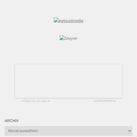
sviluppo by siti web ok
OpenWeatherMap
ARCHIV
Archiv