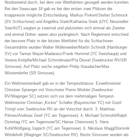
Nordostwind durch, bei dem vier Wettfahrten gesegelt werden konnten.
Bei den Seascape 18 gab es bei den ersten zwei Plätzen die
knappneste mögliche Entscheidung. Markus Pinkert/Stefan Schmock
(SV Schluchsee) und Angelika Stark/Katharina Stark (UYC Neusiedler
See/AUT) siegten je zweimal und platzierten sich einmal als Zweiter
und einmal Dritter, waren also punktgleich. Nach Reglement entschied
der bessere Platz in der letzten Wettfahrt für die Schluchseer.
Gesamtdritte wurden Walter Wüllenweber/Martin Schmidt (Hamburger
SV) vor Tamas Mayer-Madarasz/Frank Hummel (YC Seeshaupt) und
Verena Knöpfle/Michael Schmidmaier/Pia Drexel (Seebrucker RV/SR
Simssee). Auf Platz sechs segelten Philip Staudacher/Max
Wüstendorfer (SR Simssee).
Ein Weltmeisterduell gab es in der Tempestklasse. Exweltmeister
Christian Spranger mit Vorschoter Pierre Winkler (Seebrucker
RV/Waginger SC) setzen sich vor dem mehrmaligen Tempest-
Weltmeister Christian „Kicker“ Schäfer (Bayerischer YC) mit Gustl
Trimpl vom Seebrucker RV an der Vorschot durch. 3. Matthias
Pilmes/Andreas Greif (YC am Tegernsee). 4. Michael Schmohl/Ralph
Ostertag /YC am Tegernsee/SC Harras Chiemsee) 5. Hans
Kohl/Wolfgang Joppich (YC am Tegernsee). 6. Nikolaus Magg/Dominik
Wördehoft (Waginger SC/Seebrucker RV). Beste Simsseer wurden als