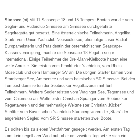
Simssee
(ni) Mit 11 Seascape 18 und 15 Tempest-Booten war die vom
Segler- und Ruderclub Simssee am Simssee durchgeführte
Segelregatta gut besetzt. Eine österreichische Teilnehmerin, Angelika
Stark, vom Union Yachtclub Neusiedlersee, ehemalige Laser-Radial-
Europameisterin und Präsidentin der österreichischen Seascape-
Klassenvereinigung, machte die Seascape 18 Regatta sogar
international. Einige Teilnehmer der Drei-Mann-Kielboote hatten eine
weite Anreise. Sie reisten vom Frankfurter Yachtclub, vom Rhein-
Moselclub und dem Hamburger SV an. Die übrigen Starter kamen vom
Starnberger See, Ammersee und vom heimischen SR Simssee. Bei den
Tempest dominierten der Seebrucker Regattaverein mit fünf
Teilnehmern. Weitere Segler reisten vom Waginger See, Tegernsee und
vom Chiemsee an. Weltmeister Christian Spranger vom Seebrucker
Regattaverein und der mehrmalige Weltmeister Christian „Kicker“
Schäfer vom Bayerischen Yachtclub Starnberg waren die „Stars“ der
angereisten Segler. Vom SR Simssee starteten zwei Boote.
Es sollten bis zu sieben Wettfahrten gesegelt werden. Am ersten Tag
kam kein segelbarer Wind auf, aber am zweiten Tag setzte sich ein