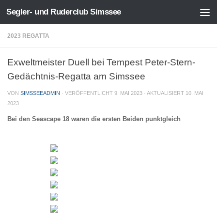
Segler- und Ruderclub Simssee
Zum Inhalt springen
2023 REGATTA
Exweltmeister Duell bei Tempest Peter-Stern-
Gedächtnis-Regatta am Simssee
VON
SIMSSEEADMIN
· VERÖFFENTLICHT
9. MAI 2023
· AKTUALISIERT
10. MAI
2023
Bei den Seascape 18 waren die ersten Beiden punktgleich