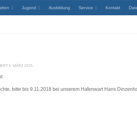
atten
Jugend
Ausbildung
Service
Kontakt
Dat
SIERT
6. MÄRZ 2025
nt
öchte, bitte bis 9.11.2018 bei unserem Hafenwart Hans Dinzenh