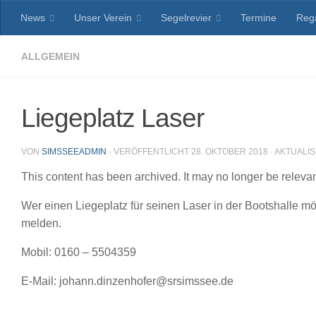
News
Unser Verein
Segelrevier
Termine
Reg
Zum Inhalt springen
ALLGEMEIN
Liegeplatz Laser
VON
SIMSSEEADMIN
· VERÖFFENTLICHT
28. OKTOBER 2018
· AKTUALI
This content has been archived. It may no longer be releva
Wer einen Liegeplatz für seinen Laser in der Bootshalle m
melden.
Mobil: 0160 – 5504359
E-Mail: johann.dinzenhofer@srsimssee.de