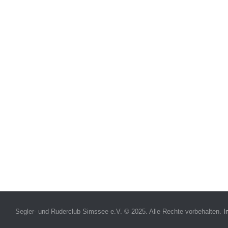
Segler- und Ruderclub Simssee e.V. © 2025. Alle Rechte vorbehalten.
I