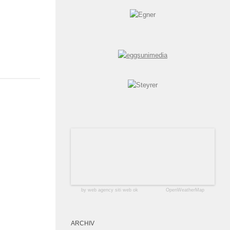
by web agency siti web ok
OpenWeatherMap
ARCHIV