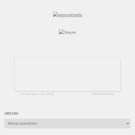
by web agency siti web ok
OpenWeatherMap
ARCHIV
Archiv