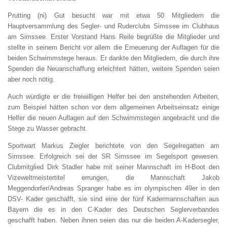
Prutting (ni) Gut besucht war mit etwa 50 Mitgliedern die
Hauptversammlung des Segler- und Ruderclubs Simssee im Clubhaus
am Simssee. Erster Vorstand Hans Reile begrüßte die Mitglieder und
stellte in seinem Bericht vor allem die Erneuerung der Auflagen für die
beiden Schwimmstege heraus. Er dankte den Mitgliedern, die durch ihre
Spenden die Neuanschaffung erleichtert hätten, weitere Spenden seien
aber noch nötig.
Auch würdigte er die freiwilligen Helfer bei den anstehenden Arbeiten,
zum Beispiel hätten schon vor dem allgemeinen Arbeitseinsatz einige
Helfer die neuen Auflagen auf den Schwimmstegen angebracht und die
Stege zu Wasser gebracht.
Sportwart Markus Ziegler berichtete von den Segelregatten am
Simssee. Erfolgreich sei der SR Simssee im Segelsport gewesen.
Clubmitglied Dirk Stadler habe mit seiner Mannschaft im H-Boot den
Vizeweltmeistertitel errungen, die Mannschaft Jakob
Meggendorfer/Andreas Spranger habe es im olympischen 49er in den
DSV- Kader geschafft, sie sind eine der fünf Kadermannschaften aus
Bayern die es in den C-Kader des Deutschen Seglerverbandes
geschafft haben. Neben ihnen seien das nur die beiden A-Kadersegler,