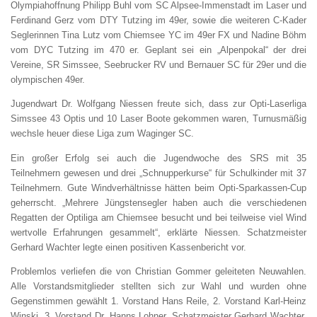
Olympiahoffnung Philipp Buhl vom SC Alpsee-Immenstadt im Laser und
Ferdinand Gerz vom DTY Tutzing im 49er, sowie die weiteren C-Kader
Seglerinnen Tina Lutz vom Chiemsee YC im 49er FX und Nadine Böhm
vom DYC Tutzing im 470 er. Geplant sei ein „Alpenpokal“ der drei
Vereine, SR Simssee, Seebrucker RV und Bernauer SC für 29er und die
olympischen 49er.
Jugendwart Dr. Wolfgang Niessen freute sich, dass zur Opti-Laserliga
Simssee 43 Optis und 10 Laser Boote gekommen waren, Turnusmäßig
wechsle heuer diese Liga zum Waginger SC.
Ein großer Erfolg sei auch die Jugendwoche des SRS mit 35
Teilnehmern gewesen und drei „Schnupperkurse“ für Schulkinder mit 37
Teilnehmern. Gute Windverhältnisse hätten beim Opti-Sparkassen-Cup
geherrscht. „Mehrere Jüngstensegler haben auch die verschiedenen
Regatten der Optiliga am Chiemsee besucht und bei teilweise viel Wind
wertvolle Erfahrungen gesammelt“, erklärte Niessen. Schatzmeister
Gerhard Wachter legte einen positiven Kassenbericht vor.
Problemlos verliefen die von Christian Gommer geleiteten Neuwahlen.
Alle Vorstandsmitglieder stellten sich zur Wahl und wurden ohne
Gegenstimmen gewählt 1. Vorstand Hans Reile, 2. Vorstand Karl-Heinz
Winski, 3. Vorstand Dr. Hanns Lohner, Schatzmeister Gerhard Wachter,