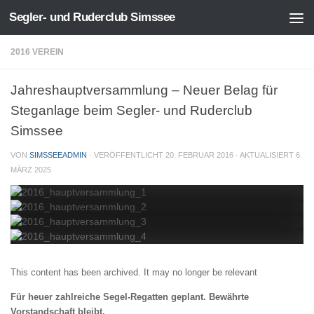
Segler- und Ruderclub Simssee
Zum Inhalt springen
2016 VEREIN
Jahreshauptversammlung – Neuer Belag für
Steganlage beim Segler- und Ruderclub
Simssee
VON
SIMSSEEADMIN
· VERÖFFENTLICHT
20. FEBRUAR 2016
· AKTUALISIERT
6.
MÄRZ 2025
This content has been archived. It may no longer be relevant
Für heuer zahlreiche Segel-Regatten geplant. Bewährte
Vorstandschaft bleibt.