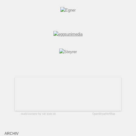
realizzazione by siti web ok
OpenWeatherMap
ARCHIV