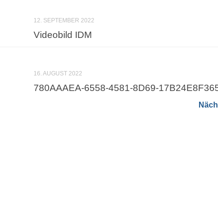
12. SEPTEMBER 2022
Videobild IDM
16. AUGUST 2022
780AAAEA-6558-4581-8D69-17B24E8F36
Nächs