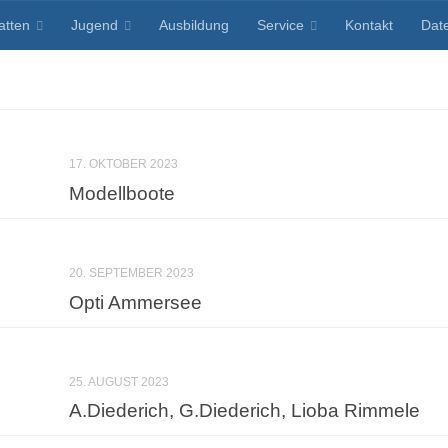
atten
Jugend
Ausbildung
Service
Kontakt
Dat
17. OKTOBER 2023
Modellboote
20. SEPTEMBER 2023
Opti Ammersee
25. AUGUST 2023
A.Diederich, G.Diederich, Lioba Rimmele