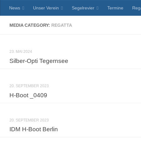
News
Unser Verein
Segelrevier
Termine
Reg
Zum Inhalt springen
MEDIA CATEGORY:
REGATTA
23. MAI 2024
Silber-Opti Tegernsee
20. SEPTEMBER 2023
H-Boot _0409
20. SEPTEMBER 2023
IDM H-Boot Berlin