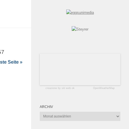
57
te Seite »
creazione by siti web ok
OpenWeatherMap
ARCHIV
Archiv