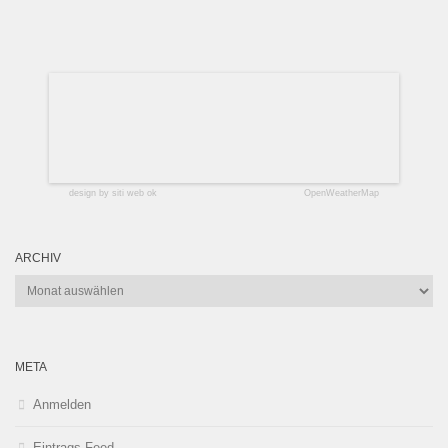
design by siti web ok
OpenWeatherMap
ARCHIV
Archiv
META
Anmelden
Eintrags-Feed