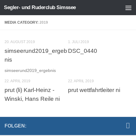
Segler- und Ruderclub Simssee
Zum Inhalt springen
MEDIA CATEGORY:
2019
20. AUGUST 2019
1. JULI 2019
simseerund2019_ergeb
DSC_0440
nis
simseerund2019_ergebnis
22. APRIL 2019
22. APRIL 2019
prut (li) Karl-Heinz -
prut wettfahrtleiter ni
Winski, Hans Reile ni
FOLGEN: