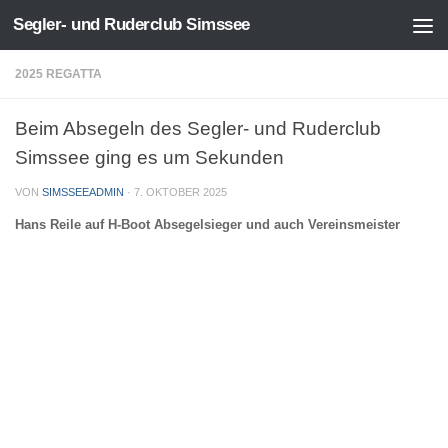
Segler- und Ruderclub Simssee
Zum Inhalt springen
2025 REGATTA
Beim Absegeln des Segler- und Ruderclub
Simssee ging es um Sekunden
VON
SIMSSEEADMIN
·
7. OKTOBER 2025
Hans Reile auf H-Boot Absegelsieger und auch Vereinsmeister