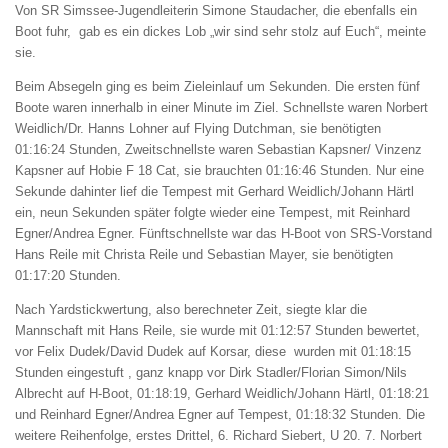
Von SR Simssee-Jugendleiterin Simone Staudacher, die ebenfalls ein
Boot fuhr, gab es ein dickes Lob „wir sind sehr stolz auf Euch“, meinte
sie.
Beim Absegeln ging es beim Zieleinlauf um Sekunden. Die ersten fünf
Boote waren innerhalb in einer Minute im Ziel. Schnellste waren Norbert
Weidlich/Dr. Hanns Lohner auf Flying Dutchman, sie benötigten
01:16:24 Stunden, Zweitschnellste waren Sebastian Kapsner/ Vinzenz
Kapsner auf Hobie F 18 Cat, sie brauchten 01:16:46 Stunden. Nur eine
Sekunde dahinter lief die Tempest mit Gerhard Weidlich/Johann Härtl
ein, neun Sekunden später folgte wieder eine Tempest, mit Reinhard
Egner/Andrea Egner. Fünftschnellste war das H-Boot von SRS-Vorstand
Hans Reile mit Christa Reile und Sebastian Mayer, sie benötigten
01:17:20 Stunden.
Nach Yardstickwertung, also berechneter Zeit, siegte klar die
Mannschaft mit Hans Reile, sie wurde mit 01:12:57 Stunden bewertet,
vor Felix Dudek/David Dudek auf Korsar, diese wurden mit 01:18:15
Stunden eingestuft , ganz knapp vor Dirk Stadler/Florian Simon/Nils
Albrecht auf H-Boot, 01:18:19, Gerhard Weidlich/Johann Härtl, 01:18:21
und Reinhard Egner/Andrea Egner auf Tempest, 01:18:32 Stunden. Die
weitere Reihenfolge, erstes Drittel, 6. Richard Siebert, U 20. 7. Norbert