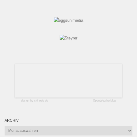
design by siti web ok
OpenWeatherMap
ARCHIV
Archiv