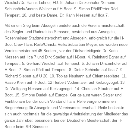
Weidlich/Dr. Hanns Lohner, FD. 8. Johann Dinzenhofer /Simone
Schuhböck/Andrea Wallner auf H-Boot. 9. Simon Rödl/Peter Rödl,
Tempest. 10. und beste Dame, Dr. Karin Niessen auf Ilca 7.
Mit einem Sieg beim Absegeln endete auch die Vereinsmeisterschaft
des Segler- und Ruderclubs Simssee, bestehend aus Ansegeln,
Rosenheimer Stadtmeisterschaft und Absegeln, erfolgreich für die H-
Boot Crew Hans Reile/Christa Reile/Sebastian Meyer, sie wurden neue
Vereinsmeister bei 45 Booten , vor der Titelverteidigerin Dr. Karin
Niessen auf Ilca 7 und Dirk Stadler auf H-Boot. 4. Reinhard Egner auf
Tempest. 5. Gerhard Weidlich auf Tempest. 6. Johann Dinzenhofer auf
H-Boot. 7. Simon Rödl auf Tempest. 8. Dieter Schimke auf Ilca 7. 9.
Richard Siebert auf U 20. 10. Tobias Neuhann auf Chiemseeplätte. 11.
Rasso Klein auf H-Boot. 12 Herbert Vodermaier, auf Kielzugvogel. 13.
Dr. Wolfgang Niessen auf Kielzugvogel. 14. Christian Staufner auf H-
Boot. 15. Simone Dudek auf Europe. Gut gelaunt waren Segler und
Funktionäre bei der durch Vorstand Hans Reile vorgenommenen
Siegerehrung für Absegeln und Vereinsmeisterschaft. Reile bedankte
sich auch nochmals für die gewaltige Arbeitsleistung der Mitglieder das
ganze Jahr über, besonders bei der Deutschen Meisterschaft der H-
Boote beim SR Simssee.