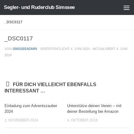
Segler- und Ruderclub Simssee
Zum Inhalt springen
_DSC0117
_DSC0117
VON
SIMSSEEADMIN
· VERÖFFENTLICHT
4. JUNI 2024
· AKTUALISIERT
4. JUNI
2024
FÜR DICH VIELLEICHT EBENFALLS
INTERESSANT …
Einladung zum Adventszauber
Unterstütze deinen Verein – mit
2024
deiner Bestellung bei Amazon
2. NOVEMBER 2024
4. OKTOBER 2018