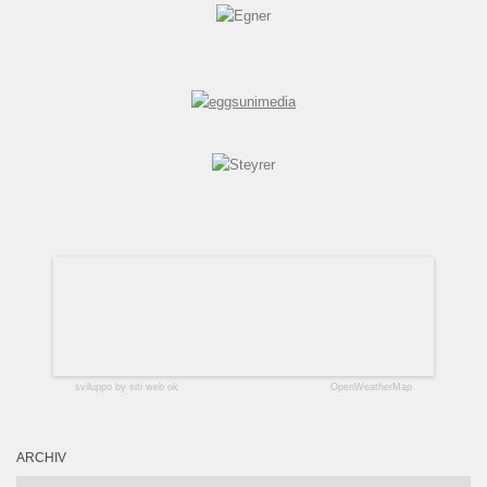
sviluppo by siti web ok
OpenWeatherMap
ARCHIV
Archiv