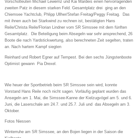
Vorschotleuten Michael Lewernz und Kai Mardeis einen hervorragenden
zweiten Patz in diesem starken Feld. Gesamtplatz drei ging an den
Chiemsee Yachtclub, Phlipp Ullher/Stefan Freitag/Peggy Freitag. Das
mit ihnen auch bei Starkwind zu rechnen ist, bestätigten Hans
Reile/Christa Reile/Florian Lindner vom SR Simssee mit dem fünften
Gesamtplatz. Die Beteiligung beim Absegeln war sehr ansprechend, 26
Boote die nach Yardstickwertung, also berechneten Zeit segelten, traten
an. Nach hartem Kampf siegten
Reinhard und Robert Egner auf Tempest. Bei den sechs Jüngstenboote
Optimist gewann Pia Drexel.
Wie heuer der Sportbetrieb beim SR Simssee sein wird, konnte
Vorstand Hans Reile noch nicht sagen. Vorläufig geplant wurden das
Ansegeln am 1. Mai, die Simssee-Kanne der Kielzugvögel am 5. und 6.
Juni, die Laserschale am 24.7. und 25.7. Juli und das Absegeln am 3.
Oktober.
Fotos Niessen
Winterruhe am SR Simssee, an den Bojen liegen in der Saison die