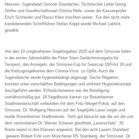
Niessen, Jugendwart Simone Staudacher, Technischer Leiter Georg
Dörfler und Gesellschaftswart Christa Reile, sowie die Kassenprüfer
Erich Schneider und Rasso Klein machten weiter. Für den nicht mehr
kandidierenden Schriftführer Stefan Köppl wurde Michael Laböck
gewählt.
Von den 10 vorgesehenen Segelregatten 2020 auf dem Simssee fielen
in der ersten Jahreshälfte die Peter Stern Gedächtnisregatta für
Tempest, das Ansegeln, der Simssee-Cup für Seascup 18/First 18 und
die Kielzugvogelkanne dem Corona-Virus zu Opfer. Auch die
Jugendwoche wurde hygienebedingt abgesagt. Sechs Regatten,
konnten unter verschärften Bedingungen und striktem Hygienekonzept
durchgeführt werden. Erfreulicherweise war die Beteiligung
verhältnismäßig gut. 18 Segelboote kamen zur Rosenheimer
Stadtmeisterschaft verbunden mit dem Fritz-Weigel-Pokal, auf den
Simssee. Dr. Wolfgang Niessen auf der Segeljolle Laser siegte und
wurde Rosenheimer Stadtmeister. Sehr gut besucht war die um die von
dem verstorbenen Dr. Werner Scheuer gestiftete „Laserschale“. 35
Boote waren in drei Klassen angereist. Bei den acht Lasern Standard
gewann Robert Fink vom Münchener RS Starnberg, der Simsseer Dr.