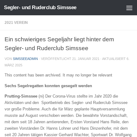
Segler- und Ruderclub Simssee
Zum Inhalt springen
2021 VEREIN
Ein schwieriges Segeljahr liegt hinter dem
Segler- und Ruderclub Simssee
VON
SIMSSEEADMIN
· VERÖFFENTLICHT
21. JANUAR 2021
· AKTUALISIERT
6.
MÄRZ 2025
This content has been archived. It may no longer be relevant
Sechs Segelregatten konnten gesegelt werden
Prutting-Simssee
(ni) Der Corona-Virus stellte im Jahr 2020 die
Aktivitäten und den Sportbetrieb des Segler- und Ruderclub Simssee
vor große Probleme. Auch die für März geplante Hauptversammlung
musste auf August verschoben werden. Die bewährte Vorstandschaft,
mit dem seit 18 Jahren amtierenden, Ersten Vorstand Hans Reile, den
zweiten Vorständen Dr. Hanns Lohner und Hans Dinzenhofer, mit dem
seit 20 Jahren tätigen Kassier Gerhard Wachter, Sportwart Dr. Wolfgang