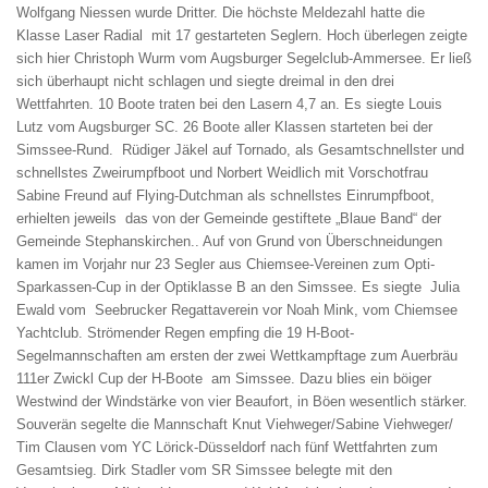
Wolfgang Niessen wurde Dritter. Die höchste Meldezahl hatte die
Klasse Laser Radial mit 17 gestarteten Seglern. Hoch überlegen zeigte
sich hier Christoph Wurm vom Augsburger Segelclub-Ammersee. Er ließ
sich überhaupt nicht schlagen und siegte dreimal in den drei
Wettfahrten. 10 Boote traten bei den Lasern 4,7 an. Es siegte Louis
Lutz vom Augsburger SC. 26 Boote aller Klassen starteten bei der
Simssee-Rund. Rüdiger Jäkel auf Tornado, als Gesamtschnellster und
schnellstes Zweirumpfboot und Norbert Weidlich mit Vorschotfrau
Sabine Freund auf Flying-Dutchman als schnellstes Einrumpfboot,
erhielten jeweils das von der Gemeinde gestiftete „Blaue Band“ der
Gemeinde Stephanskirchen.. Auf von Grund von Überschneidungen
kamen im Vorjahr nur 23 Segler aus Chiemsee-Vereinen zum Opti-
Sparkassen-Cup in der Optiklasse B an den Simssee. Es siegte Julia
Ewald vom Seebrucker Regattaverein vor Noah Mink, vom Chiemsee
Yachtclub. Strömender Regen empfing die 19 H-Boot-
Segelmannschaften am ersten der zwei Wettkampftage zum Auerbräu
111er Zwickl Cup der H-Boote am Simssee. Dazu blies ein böiger
Westwind der Windstärke von vier Beaufort, in Böen wesentlich stärker.
Souverän segelte die Mannschaft Knut Viehweger/Sabine Viehweger/
Tim Clausen vom YC Lörick-Düsseldorf nach fünf Wettfahrten zum
Gesamtsieg. Dirk Stadler vom SR Simssee belegte mit den