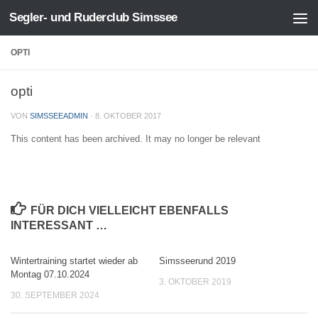
Segler- und Ruderclub Simssee
Zum Inhalt springen
OPTI
opti
VON
SIMSSEEADMIN
·
8. OKTOBER 2017
This content has been archived. It may no longer be relevant
FÜR DICH VIELLEICHT EBENFALLS
INTERESSANT …
Wintertraining startet wieder ab
Simsseerund 2019
Montag 07.10.2024
3. OKTOBER 2019
30. SEPTEMBER 2024