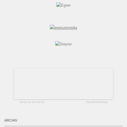
design by siti web ok
OpenWeatherMap
ARCHIV