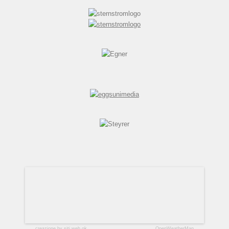
creazione by siti web ok
OpenWeatherMap