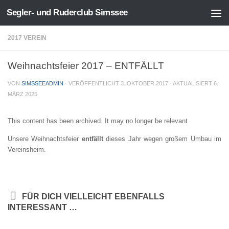
Segler- und Ruderclub Simssee
Zum Inhalt springen
2017 VEREIN
Weihnachtsfeier 2017 – ENTFÄLLT
VON
SIMSSEEADMIN
· VERÖFFENTLICHT
3. OKTOBER 2017
· AKTUALISIERT
6.
MÄRZ 2025
This content has been archived. It may no longer be relevant
Unsere Weihnachtsfeier
entfällt
dieses Jahr wegen großem Umbau im
Vereinsheim.
FÜR DICH VIELLEICHT EBENFALLS
INTERESSANT …