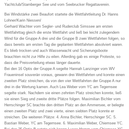
Yachtclub/Starnberger See und vom Seebrucker Regattaverein.
Bei Windstärke zwei Beaufort startete die Wettfahrtleitung Dr. Hanns
Lohner/Karin Niessen/
Gerhard Wachter vom Segler- und Ruderclub Simssee am ersten
Wettfahrttag gleich die erste Wettfahrt und ließ bei leicht zulegendem
Wind für die Gruppe A drei und die Gruppe B zwei Wettfahrten folgen, so
dass bereits am ersten Tag die geplanten Wettfahrten absolviert waren.
Es blieb trocken und auch Wasserwacht und Sicherungsboote
brauchten nicht zur Hilfe zu eilen. Allerding gab es einige Proteste, so
dass die Preisverteilung etwas länger dauerte.
Bei den 16 Optis der Gruppe A segelte Hannah Lanzinger vom WV
Fraueninsel souverän voraus, gewann drei Wettfahrten und konnte einen
zweiten Platz streichen, da von den vier Wettfahrten der Gruppe A nur
drei in die Wertung kamen. Auch Lea Weber vom YC am Tegernsee
segelte stark. Nachdem sie einen zehnten Platz streichen konnte, ließ
sie einen Sieg und zweite dritte Plätze folgen. Maximilian Bichler vom
Herrschinger SC brachte den dritten Platz an den Ammersee, er belegte
einen zweiten Platz und zwei vierte, einen siebten Platz konnte er
streichen. Die weiteren Plätze: 4. Anna Bichler, Herrschinger SC. 5.
Bastian Weber, YC am Tegernsee. 6. Maximilian Weber, Chiemsee YC.