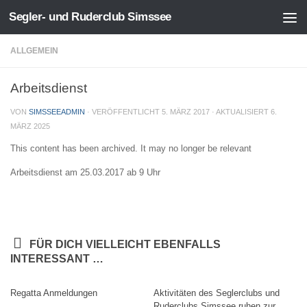
Segler- und Ruderclub Simssee
Zum Inhalt springen
ALLGEMEIN
Arbeitsdienst
VON
SIMSSEEADMIN
· VERÖFFENTLICHT
5. MÄRZ 2017
· AKTUALISIERT
6.
MÄRZ 2025
This content has been archived. It may no longer be relevant
Arbeitsdienst am 25.03.2017 ab 9 Uhr
FÜR DICH VIELLEICHT EBENFALLS
INTERESSANT …
Regatta Anmeldungen
Aktivitäten des Seglerclubs und
Ruderclubs Simssee ruhen zur