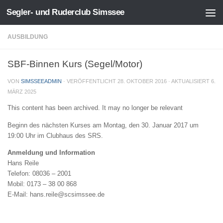
Segler- und Ruderclub Simssee
Zum Inhalt springen
AUSBILDUNG
SBF-Binnen Kurs (Segel/Motor)
VON
SIMSSEEADMIN
· VERÖFFENTLICHT
28. OKTOBER 2016
· AKTUALISIERT
6.
MÄRZ 2025
This content has been archived. It may no longer be relevant
Beginn des nächsten Kurses am Montag, den 30. Januar 2017 um
19:00 Uhr im Clubhaus des SRS.
Anmeldung und Information
Hans Reile
Telefon: 08036 – 2001
Mobil: 0173 – 38 00 868
E-Mail: hans.reile@scsimssee.de