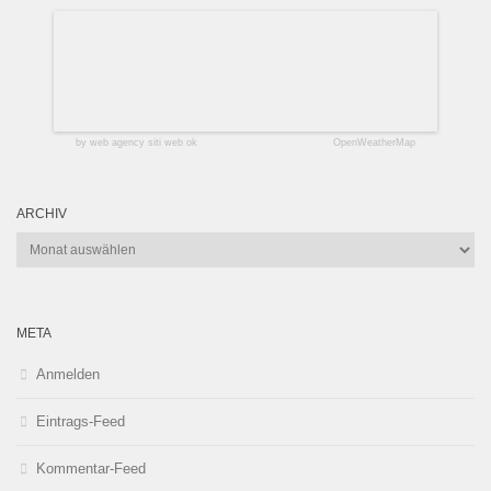
by web agency siti web ok
OpenWeatherMap
ARCHIV
Archiv
META
Anmelden
Eintrags-Feed
Kommentar-Feed